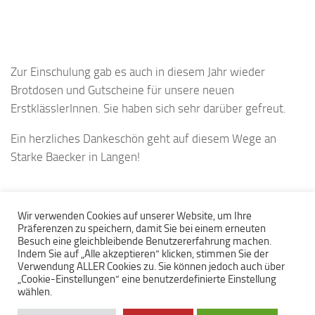
Zur Einschulung gab es auch in diesem Jahr wieder
Brotdosen und Gutscheine für unsere neuen
ErstklässlerInnen. Sie haben sich sehr darüber gefreut.
Ein herzliches Dankeschön geht auf diesem Wege an
Starke Baecker in Langen!
Wir verwenden Cookies auf unserer Website, um Ihre
Präferenzen zu speichern, damit Sie bei einem erneuten
Besuch eine gleichbleibende Benutzererfahrung machen.
Indem Sie auf „Alle akzeptieren“ klicken, stimmen Sie der
Verwendung ALLER Cookies zu. Sie können jedoch auch über
„Cookie-Einstellungen“ eine benutzerdefinierte Einstellung
Grundschule am Hinschweg © 2026. Alle Rechte vorbehalten.
wählen.
Hinschweg 29 - 27607 Geestland - Telefon 04 743 - 937 25 00
Präsentiert von
- Entworfen mit dem
Hueman-Theme