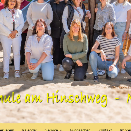
erverein
Kalender
Service
Fundsachen
Kontakt
Impr