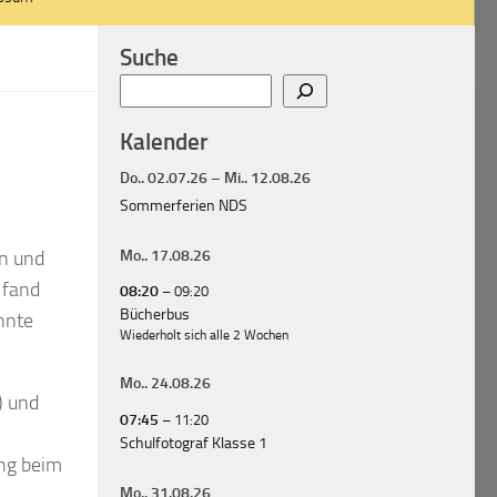
Suche
Suchen
Kalender
Do..
02.
07.
26
–
Mi..
12.
08.
26
Sommerferien NDS
en und
Mo..
17.
08.
26
 fand
08:20
– 09:20
Bücherbus
nnte
Wiederholt sich alle 2 Wochen
Mo..
24.
08.
26
) und
07:45
– 11:20
Schulfotograf Klasse 1
ung beim
Mo..
31.
08.
26