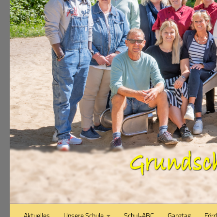
Aktuelles
Unsere Schule
Schul-ABC
Ganztag
Förd