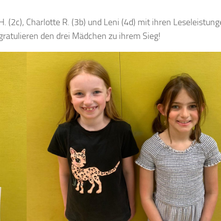
. (2c), Charlotte R. (3b) und Leni (4d) mit ihren Leseleistun
 gratulieren den drei Mädchen zu ihrem Sieg!