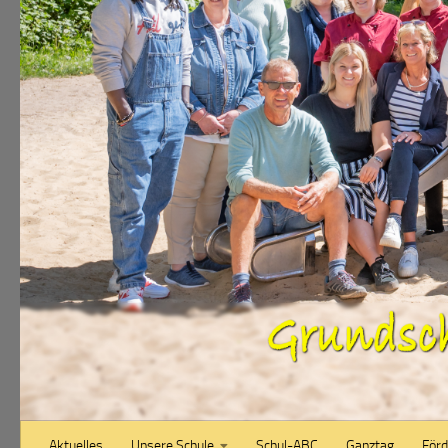
Aktuelles
Unsere Schule
Schul-ABC
Ganztag
Förd