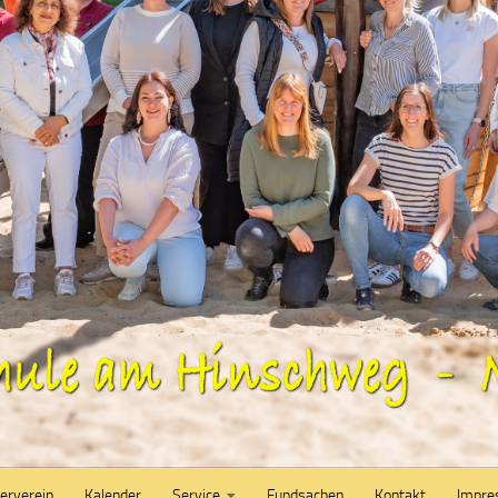
erverein
Kalender
Service
Fundsachen
Kontakt
Impr